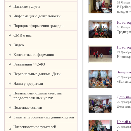
05 Января 
Платные услуги
В Грайво
поздравл
Информация о деятельности
Новогод
Порядок оформления граждан
01 Января 
Традиции
СМИ о нас
Видео
Новогод
29 Декабря
Контактная информация
Новогодн
Реализация 442-ФЗ
Заверша
Персональные данные. Дети
27 Декабря
«Без мяса
Наши учредители
Независимая оценка качества
День им
предоставляемых услуг
26 Декабря
День име
Полезные ссылки
Защита персональных данных детей
Новый г
Численность получателей
26 Декабря