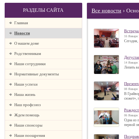
РАЗДЕЛЫ САЙТА
Все новости
› Осно
Главная
Встреча
Новости
16 Января 
Сегодня,
О нашем доме
Родственникам
Дегуста
14 Января 
Наши сотрудники
Лепить ва
Нормативные документы
Презент
Наши успехи
08 Января 
В Грайво
Наша жизнь
сюжет», 
Наш профсоюз
Рождест
Ждем помощь
06 Января 
Одна из 
первой з
Наши спонсоры
Наши поощрения
Поздрав