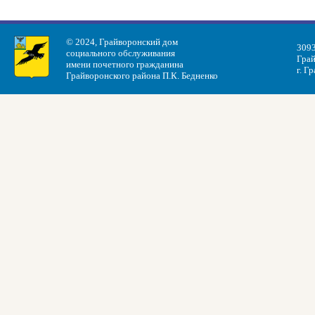
© 2024, Грайворонский дом
3093
социального обслуживания
Грай
имени почетного гражданина
г. Г
Грайворонского района П.К. Бедненко