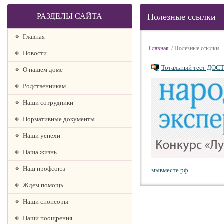
РАЗДЕЛЫ САЙТА
Полезные ссылки
Главная
Главная
/ Полезные ссылки
Новости
Тотальный тест ДО
О нашем доме
Родственникам
Наши сотрудники
Нормативные документы
Наши успехи
Наша жизнь
Наш профсоюз
мывместе.рф
Ждем помощь
Наши спонсоры
Наши поощрения