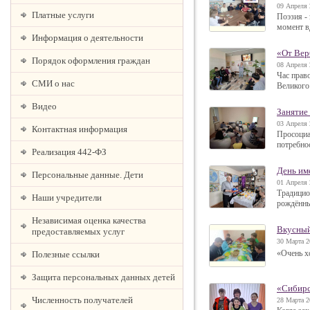
09 Апреля 
Платные услуги
Поэзия -
момент в
Информация о деятельности
«От Вер
Порядок оформления граждан
08 Апреля 
Час прав
СМИ о нас
Великого
Видео
Занятие
03 Апреля 
Контактная информация
Просоциа
потребно
Реализация 442-ФЗ
День име
Персональные данные. Дети
01 Апреля 
Традицио
Наши учредители
рождённы
Независимая оценка качества
Вкусный
предоставляемых услуг
30 Марта 2
«Очень х
Полезные ссылки
Защита персональных данных детей
«Сибирс
Численность получателей
28 Марта 2