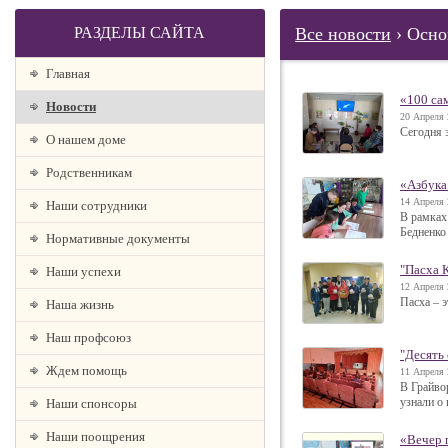
РАЗДЕЛЫ САЙТА
Все новости
› Осно
Главная
«100 са
Новости
20 Апреля 
Сегодня 
О нашем доме
Родственникам
«Азбука
14 Апреля 
Наши сотрудники
В рамках
Бедненко
Нормативные документы
"Пасха 
Наши успехи
12 Апреля 
Пасха – 
Наша жизнь
Наш профсоюз
"Десять
Ждем помощь
11 Апреля 
В Грайво
узнали о
Наши спонсоры
Наши поощрения
«Вечер 