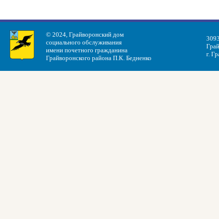
© 2024, Грайворонский дом
3093
социального обслуживания
Грай
имени почетного гражданина
г. Г
Грайворонского района П.К. Бедненко