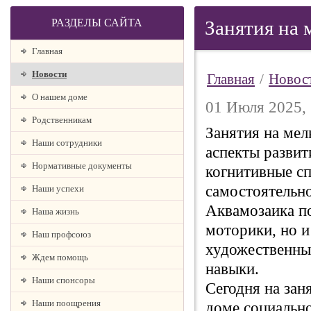
РАЗДЕЛЫ САЙТА
Занятия на
Главная
Новости
Главная
/
Новос
О нашем доме
01 Июля 2025, 
Родственникам
Занятия на ме
Наши сотрудники
аспекты развит
Нормативные документы
когнитивные сп
самостоятельно
Наши успехи
Аквамозаика по
Наша жизнь
моторики, но и
Наш профсоюз
художественный
Ждем помощь
навыки.
Наши спонсоры
Сегодня на зан
Наши поощрения
доме социальн