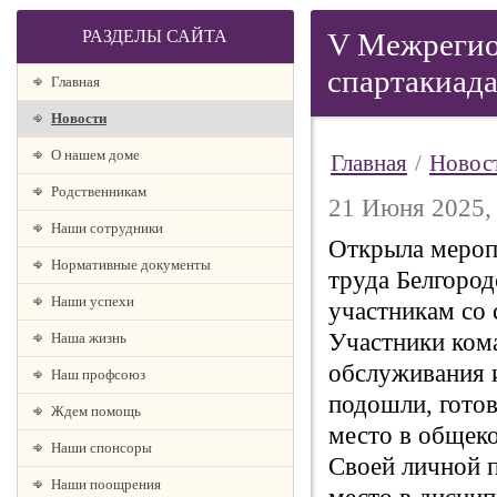
РАЗДЕЛЫ САЙТА
V Межрегио
спартакиада
Главная
Новости
О нашем доме
Главная
/
Новос
Родственникам
21 Июня 2025,
Наши сотрудники
Открыла мероп
Нормативные документы
труда Белгород
Наши успехи
участникам со
Участники ком
Наша жизнь
обслуживания и
Наш профсоюз
подошли, готов
Ждем помощь
место в общек
Наши спонсоры
Своей личной 
Наши поощрения