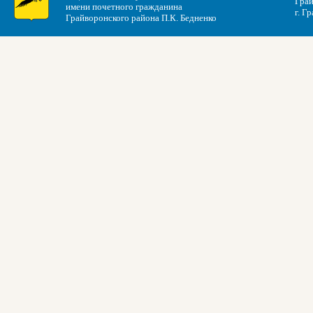
Грай
имени почетного гражданина
г. Г
Грайворонского района П.К. Бедненко