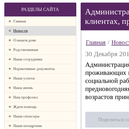
РАЗДЕЛЫ САЙТА
Администра
клиентах, 
Главная
Новости
О нашем доме
Главная
/
Новос
Родственникам
30 Декабря 201
Наши сотрудники
Администрация 
Нормативные документы
проживающих в
Наши успехи
социальной раб
предновогодняя
Наша жизнь
возрастов прин
Наш профсоюз
Ждем помощь
Наши спонсоры
Поделиться с
Наши поощрения