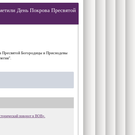
метили День Покрова Пресвятой
ва Пресвятой Богородицы и Приснодевы
егия".
сторический поворот в ВОВ».