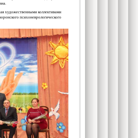
вна.
ная художественными коллективами
йворонского психоневрологического