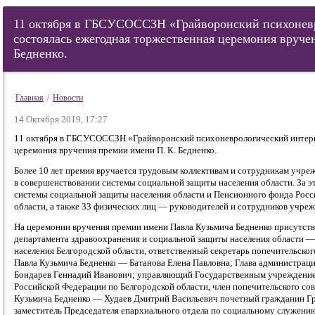
11 октября в ГБСУСОССЗН «Грайворонский психонев
состоялась ежегодная торжественная церемония вруче
Бедненко.
Главная
/
Новости
14 Октября 2019, 17:27
11 октября в ГБСУСОССЗН «Грайворонский психоневрологический интерн
церемония вручения премии имени П. К. Бедненко.
Более 10 лет премия вручается трудовым коллективам и сотрудникам учре
в совершенствовании системы социальной защиты населения области. За 
системы социальной защиты населения области и Пенсионного фонда Росс
области, а также 33 физических лиц — руководителей и сотрудников учреж
На церемонии вручения премии имени Павла Кузьмича Бедненко присутств
департамента здравоохранения и социальной защиты населения области —
населения Белгородской области, ответственный секретарь попечительско
Павла Кузьмича Бедненко — Батанова Елена Павловна; Глава администрац
Бондарев Геннадий Иванович; управляющий Государственным учреждени
Российской Федерации по Белгородской области, член попечительского с
Кузьмича Бедненко — Худаев Дмитрий Васильевич почетный гражданин Гр
заместитель Председателя епархиального отдела по социальному служени