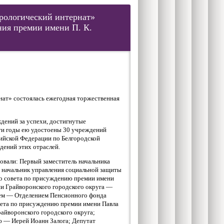
рологический интернат»
ния премии имени П. К.
ат» состоялась ежегодная торжественная
ждений за успехи, достигнутые
эти годы ею удостоены 30 учреждений
ийской Федерации по Белгородской
дений этих отраслей.
овали: Первый заместитель начальника
 начальник управления социальной защиты
го совета по присуждению премии имени
ии Грайворонского городского округа —
ем — Отделением Пенсионного фонда
овета по присуждению премии имени Павла
айворонского городского округа;
ю — Иерей Иоанн Залога; Депутат