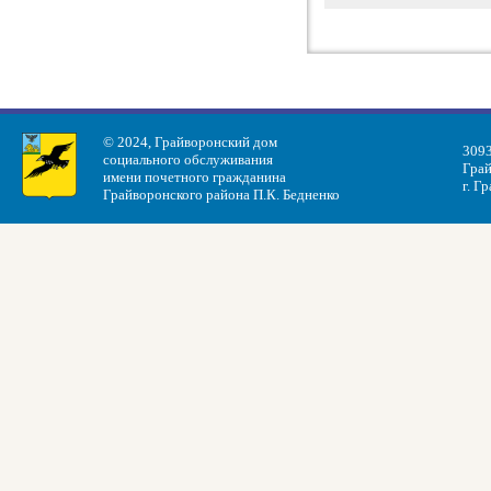
© 2024, Грайворонский дом
3093
социального обслуживания
Грай
имени почетного гражданина
г. Г
Грайворонского района П.К. Бедненко