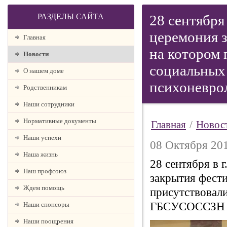
РАЗДЕЛЫ САЙТА
28 сентября
церемония з
Главная
на котором 
Новости
социальных
О нашем доме
психоневро
Родственникам
Наши сотрудники
Нормативные документы
Главная
/
Новос
Наши успехи
08 Октября 201
Наша жизнь
28 сентября в 
Наш профсоюз
закрытия фести
Ждем помощь
присутствовали
ГБСУСОССЗН «Г
Наши спонсоры
Наши поощрения