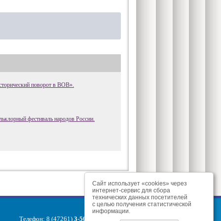
сторический поворот в ВОВ».
ьклорный фестиваль народов России.
Сайт использует «cookies» через
интернет-сервис для сбора
технических данных посетителей
с целью получения статистической
информации.
Телефон: 8 (47261)
3-50-32
,
3-50-38
,
3-