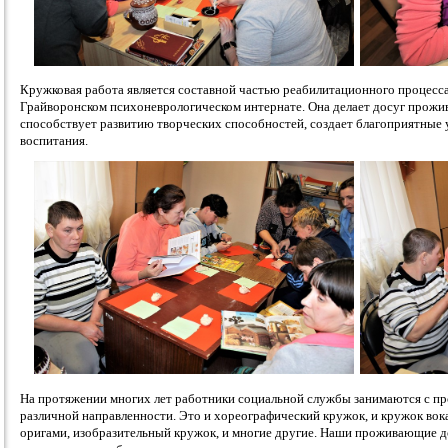
Кружковая работа является составной частью реабилитационного процесса
Грайворонском психоневрологическом интернате. Она делает досуг прож
способствует развитию творческих способностей, создает благоприятные у
воспитания.
На протяжении многих лет работники социальной службы занимаются с п
различной направленности. Это и хореографический кружок, и кружок вока
оригами, изобразительный кружок, и многие другие. Наши проживающие до