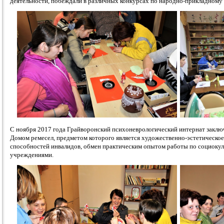
деятельности, побеждали в различных конкурсах по народно-прикладному 
С ноября 2017 года Грайворонский психоневрологический интернат заклю
Домом ремесел, предметом которого является художественно-эстетическое
способностей инвалидов, обмен практическим опытом работы по социоку
учреждениями.