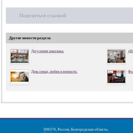
Поделиться ссылкой
Другие новости раздела
Дегустация шашлыка.
«И
День семьи, любви и верности.
Фол
309370, Россия, Белгородская область,