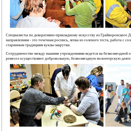
Специалисты по декоративно-прикладному искусству из Грайворонского До
направлениям - это точечная роспись, лепка из соленого теста, работа с со
старинным традициям куклы-закрутки.
Сотрудничество между нашими учреждениями ведется на безвозмездной ос
ремесел осуществляют добровольную, безвозмездную волонтерскую деяте