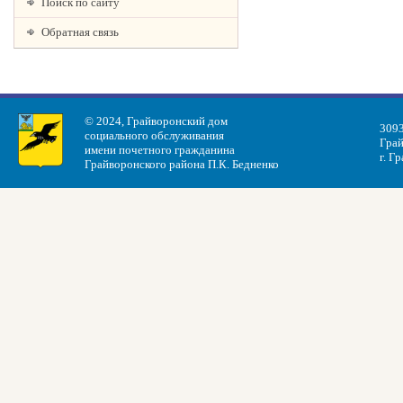
Поиск по сайту
Обратная связь
© 2024, Грайворонский дом
3093
социального обслуживания
Грай
имени почетного гражданина
г. Г
Грайворонского района П.К. Бедненко