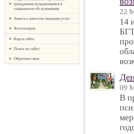
воз
гражданина нуждающимся в
социальном обслуживании
22 М
Анкета о качестве оказания услуг
14 
Фотогалерея
БГТ
Карта сайта
про
Поиск по сайту
обл
Обратная связь
воз
Ден
09 М
В п
пси
мер
год