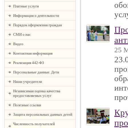
обо
Платные услуги
усл
Информация о деятельности
Порядок оформления граждан
Про
СМИ о нас
ант
Видео
25 М
Контактная информация
23.
Реализация 442-ФЗ
про
Персональные данные. Дети
обр
Наши учредители
инт
Независимая оценка качества
про
предоставляемых услуг
Полезные ссылки
Кру
Защита персональных данных детей
про
Численность получателей