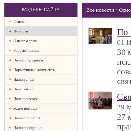
РАЗДЕЛЫ САЙТА
Все новости
› Осно
Главная
По 
Новости
01 И
О нашем доме
30 
Родственникам
пси
Наши сотрудники
сов
Нормативные документы
свя
Наши успехи
Наша жизнь
Свя
Наш профсоюз
29 М
Ждем помощь
27 
Наши спонсоры
пра
Наши поощрения