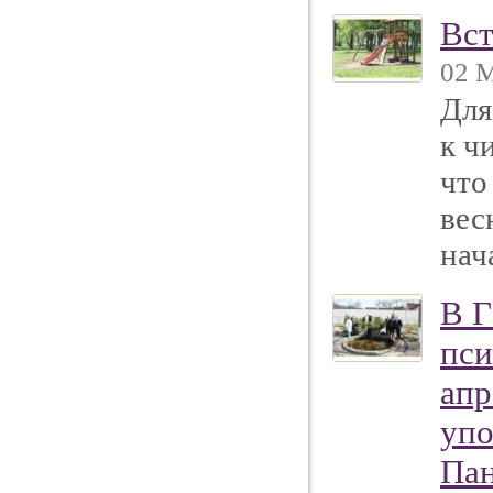
Вст
02 М
Для
к ч
что
вес
нач
В 
пси
апр
упо
Пан