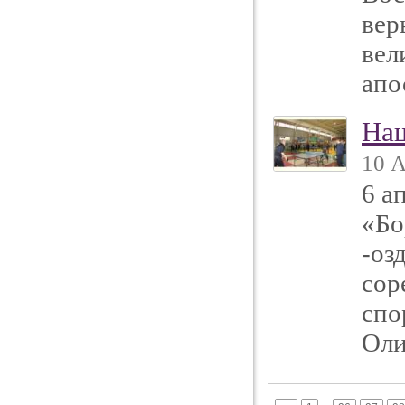
вер
вел
апо
Наш
10 А
6 а
«Бо
-оз
сор
спо
Оли