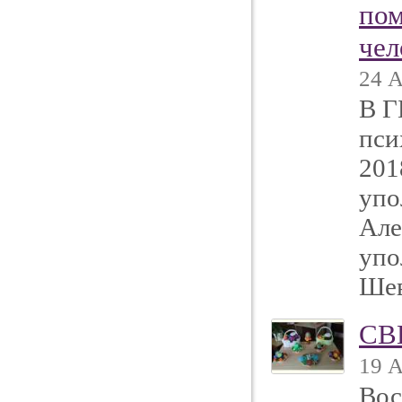
пом
чел
24 А
В Г
пси
201
упо
Але
упо
Шев
СВ
19 А
Вос