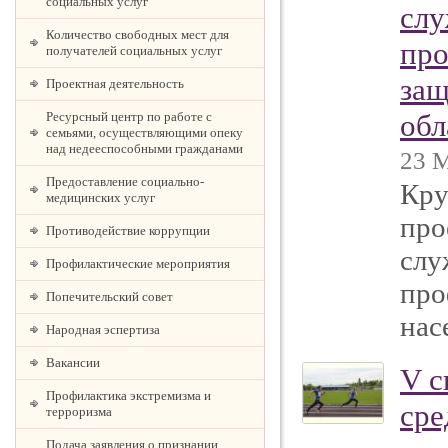
социальных услуг
слу
Количество свободных мест для
про
получателей социальных услуг
защ
Проектная деятельность
обл
Ресурсный центр по работе с
семьями, осуществляющими опеку
над недееспособными гражданами
23 М
Предоставление социально-
Кру
медицинских услуг
про
Противодействие коррупции
слу
Профилактические мероприятия
про
Попечительский совет
нас
Народная эспертиза
Вакансии
V с
Профилактика экстремизма и
сре
терроризма
Подача заявления о признании