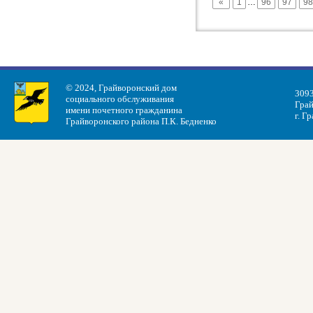
«
1
…
96
97
98
© 2024, Грайворонский дом
3093
социального обслуживания
Грай
имени почетного гражданина
г. Г
Грайворонского района П.К. Бедненко