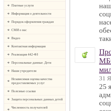
наш
Платные услуги
соц
Информация о деятельности
нас
Порядок оформления граждан
обе
СМИ о нас
так
Видео
Контактная информация
Про
Реализация 442-ФЗ
МБ
Персональные данные. Дети
мил
Наши учредители
31 Я
Независимая оценка качества
предоставляемых услуг
25 
Полезные ссылки
адм
Защита персональных данных детей
соц
Численность получателей