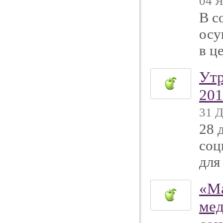
04 Я
В с
осу
в ц
Утр
201
31 Д
28 
соц
для
«Ма
мед