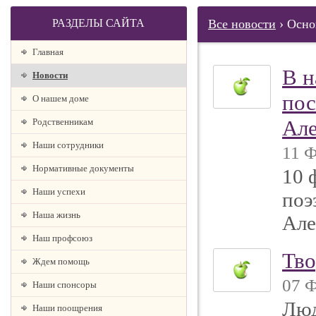
РАЗДЕЛЫ САЙТА
Все новости
› Осно
Главная
В н
Новости
пос
О нашем доме
Але
Родственникам
Наши сотрудники
11 Ф
Нормативные документы
10 
Наши успехи
поэ
Наша жизнь
Але
Наш профсоюз
Тво
Ждем помощь
07 Ф
Наши спонсоры
Люд
Наши поощрения