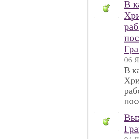
В к
Хри
раб
пос
Гра
06 Я
В к
Хри
раб
пос
Вых
Гра