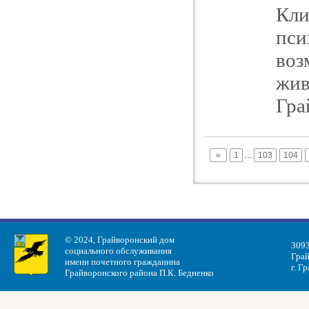
Кли
пси
воз
жив
Гра
«
1
…
103
104
© 2024, Грайворонский дом
3093
социального обслуживания
Грай
имени почетного гражданина
г. Г
Грайворонского района П.К. Бедненко