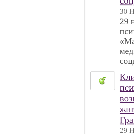
соц
30 Н
29 
пси
«Ма
мед
соц
Кли
пси
воз
жив
Гра
29 Н