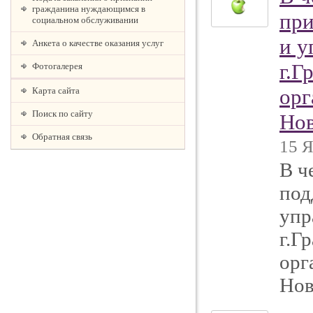
гражданина нуждающимся в
при
социальном обслуживании
и у
Анкета о качестве оказания услуг
г.Г
Фотогалерея
орг
Карта сайта
Поиск по сайту
Нов
Обратная связь
15 Я
В ч
под
упр
г.Г
орг
Нов