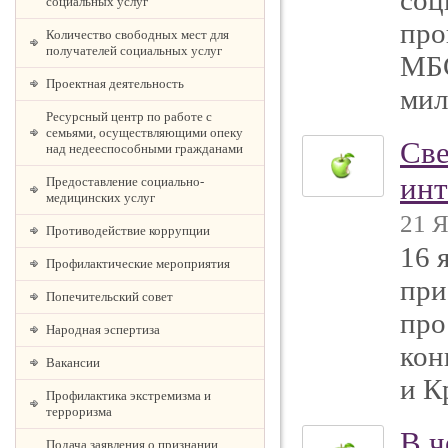
соц
социальных услуг
про
Количество свободных мест для
получателей социальных услуг
МБ
Проектная деятельность
мил
Ресурсный центр по работе с
семьями, осуществляющими опеку
Све
над недееспособными гражданами
инт
Предоставление социально-
медицинских услуг
21 Я
Противодействие коррупции
16 
Профилактические мероприятия
при
Попечительский совет
про
Народная эспертиза
кон
Вакансии
и К
Профилактика экстремизма и
терроризма
В ч
Подача заявления о признании