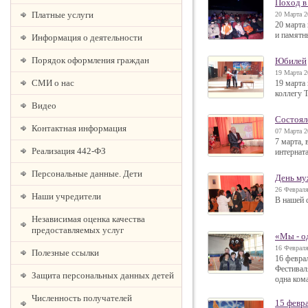
Поход в
Платные услуги
20 Марта 2
20 марта
и памятн
Информация о деятельности
Порядок оформления граждан
Юбилей
19 Марта 2
СМИ о нас
19 марта
коллегу 
Видео
Состоял
Контактная информация
07 Марта 2
7 марта,
Реализация 442-ФЗ
интернат
Персональные данные. Дети
День му
26 Февраля
Наши учредители
В нашей 
Независимая оценка качества
предоставляемых услуг
«Мы - о
16 Февраля
Полезные ссылки
16 февра
Фестивал
Защита персональных данных детей
одна ком
Численность получателей
15 февр