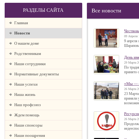
РАЗДЕЛЫ САЙТА
Все новости
Главная
Чествов
Новости
09 Апреля 
9 апреля
О нашем доме
Шарапова
Родственникам
День им
29 Марта 2
Наши сотрудники
По тради
принято 
Нормативные документы
«Мы — о
Наши успехи
26 Марта 2
23 Марта
Наша жизнь
приняли 
возможно
Наш профсоюз
Ресурсн
Ждем помощь
26 Марта 2
Продолжа
Наши спонсоры
недееспо
Наши поощрения