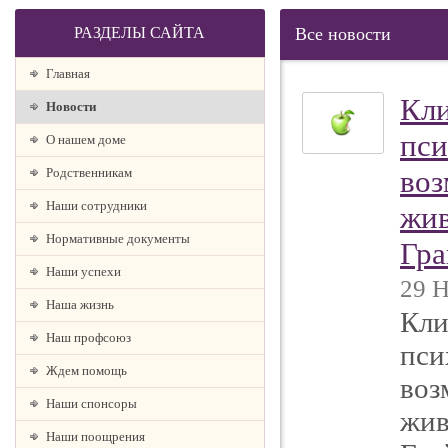
РАЗДЕЛЫ САЙТА
Все новости
Главная
Кли
Новости
пси
О нашем доме
воз
Родственникам
Наши сотрудники
жив
Нормативные документы
Гра
Наши успехи
29 Н
Наша жизнь
Кли
Наш профсоюз
пси
Ждем помощь
воз
Наши спонсоры
жив
Наши поощрения