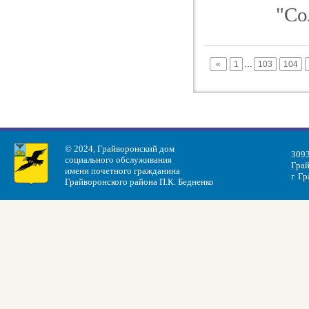
"Со
«
1
…
103
104
© 2024, Грайворонский дом
3093
социального обслуживания
Грай
имени почетного гражданина
г. Г
Грайворонского района П.К. Бедненко