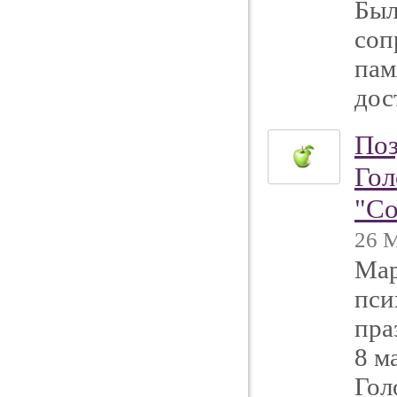
Был
соп
пам
дос
Поз
Гол
"Со
26 М
Мар
пси
пра
8 м
Гол