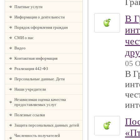
Гра
Платные услуги
В Г
Информация о деятельности
инт
Порядок оформления граждан
СМИ о нас
чес
Видео
дру
Контактная информация
05 О
Реализация 442-ФЗ
В Г
Персональные данные. Дети
инт
Наши учредители
чес
Независимая оценка качества
инт
предоставляемых услуг
Полезные ссылки
Пос
Защита персональных данных детей
«Пт
Численность получателей