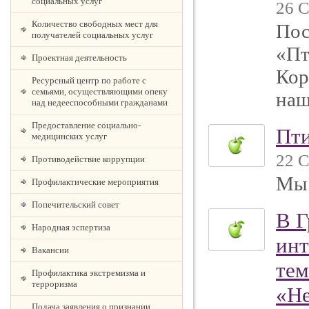
социальных услуг
26 С
Количество свободных мест для
Пос
получателей социальных услуг
«Пт
Проектная деятельность
Кор
Ресурсный центр по работе с
семьями, осуществляющими опеку
наш
над недееспособными гражданами
Предоставление социально-
Пти
медицинских услуг
22 С
Противодействие коррупции
Мы 
Профилактические мероприятия
Попечительский совет
В Г
Народная эспертиза
инт
Вакансии
тем
Профилактика экстремизма и
терроризма
«Не
Подача заявления о признании