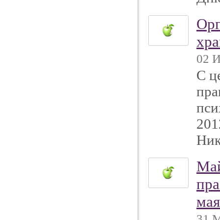
Орг
хр
02 И
С ц
пра
пси
201
Ник
Май
пра
мая
31 М