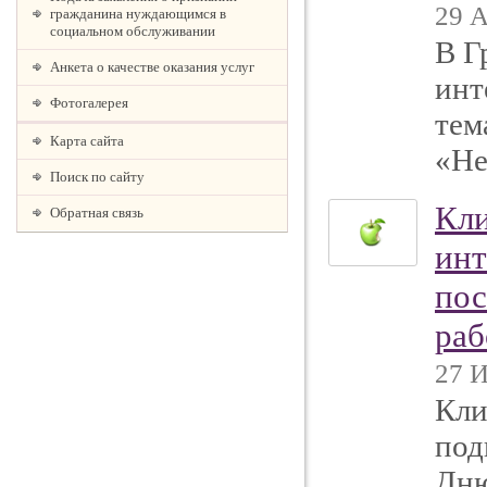
29 А
гражданина нуждающимся в
социальном обслуживании
В Г
Анкета о качестве оказания услуг
инт
Фотогалерея
тем
Карта сайта
«Не
Поиск по сайту
Кли
Обратная связь
инт
по
раб
27 И
Кли
под
Дню