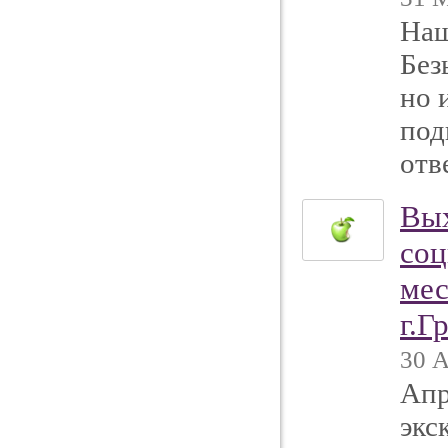
Наш
Без
но 
под
отв
Вых
соц
мес
г.Г
30 А
Апр
экс