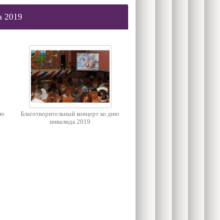
а 2019
ню
Благотворительный концерт ко дню
инвалида 2019